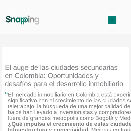
Ir
al
contenido
El auge de las ciudades secundarias
en Colombia: Oportunidades y
desafíos para el desarrollo inmobiliario
Deja un comentario
/
Arquitectura
,
blog
,
Diseño Interior
/ Por
Snapping
El mercado inmobiliario en Colombia está expe
significativo con el crecimiento de las ciudades
teletrabajo, la búsqueda de una mejor calidad de
bajos han llevado a inversionistas y compradores
fuera de grandes metrópolis como Bogotá y Mede
¿Qué impulsa el crecimiento de estas ciudad
Infraestructura y conectividad
: Mejoras en tra