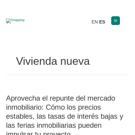
Ir
al
contenido
EN
ES
Vivienda nueva
Aprovecha
el
Aprovecha el repunte del mercado
repunte
del
inmobiliario: Cómo los precios
mercado
inmobiliario:
estables, las tasas de interés bajas y
Cómo
las ferias inmobiliarias pueden
los
precios
impulsar tu proyecto
estables,