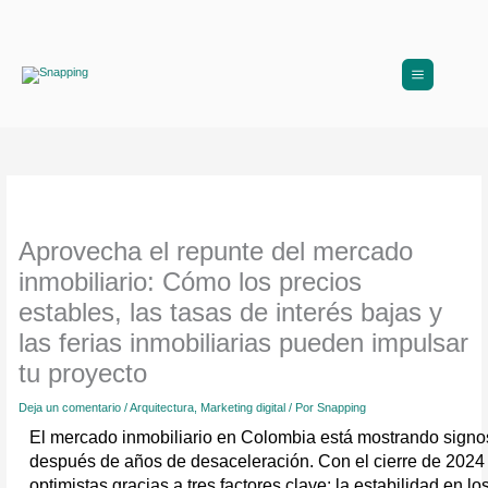
Ir
al
contenido
Aprovecha el repunte del mercado
inmobiliario: Cómo los precios
estables, las tasas de interés bajas y
las ferias inmobiliarias pueden impulsar
tu proyecto
Deja un comentario
/
Arquitectura
,
Marketing digital
/ Por
Snapping
El mercado inmobiliario en Colombia está mostrando signos
después de años de desaceleración. Con el cierre de 2024 a
optimistas gracias a tres factores clave: la estabilidad en lo