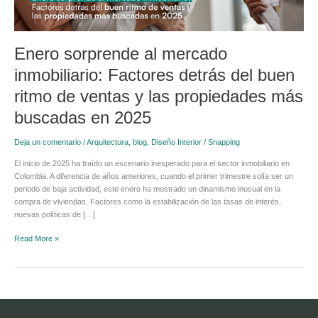
ritmo
de
ventas
Enero sorprende al mercado
y
las
inmobiliario: Factores detrás del buen
propiedades
más
ritmo de ventas y las propiedades más
buscadas
buscadas en 2025
en
2025
Deja un comentario
/
Arquitectura
,
blog
,
Diseño Interior
/
Snapping
El inicio de 2025 ha traído un escenario inesperado para el sector inmobiliario en
Colombia. A diferencia de años anteriores, cuando el primer trimestre solía ser un
periodo de baja actividad, este enero ha mostrado un dinamismo inusual en la
compra de viviendas. Factores como la estabilización de las tasas de interés,
nuevas políticas de […]
Read More »