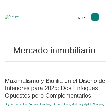
Ir
al
contenido
EN
ES
Mercado inmobiliario
Maximalismo
y
Maximalismo y Biofilia en el Diseño de
Biofilia
en
Interiores para 2025: Dos Enfoques
el
Diseño
Opuestos pero Complementarios
de
Interiores
Deja un comentario
/
Arquitectura
,
blog
,
Diseño Interior
,
Marketing digital
/
Snapping
para
2025: