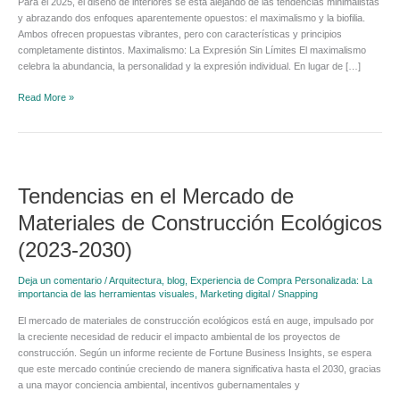
Para el 2025, el diseño de interiores se está alejando de las tendencias minimalistas
Dos
y abrazando dos enfoques aparentemente opuestos: el maximalismo y la biofilia.
Enfoques
Ambos ofrecen propuestas vibrantes, pero con características y principios
Opuestos
completamente distintos. Maximalismo: La Expresión Sin Límites El maximalismo
pero
celebra la abundancia, la personalidad y la expresión individual. En lugar de […]
Complementarios
Read More »
Tendencias
en
Tendencias en el Mercado de
el
Mercado
Materiales de Construcción Ecológicos
de
Materiales
(2023-2030)
de
Construcción
Deja un comentario
/
Arquitectura
,
blog
,
Experiencia de Compra Personalizada: La
Ecológicos
importancia de las herramientas visuales
,
Marketing digital
/
Snapping
(2023-
2030)
El mercado de materiales de construcción ecológicos está en auge, impulsado por
la creciente necesidad de reducir el impacto ambiental de los proyectos de
construcción. Según un informe reciente de Fortune Business Insights, se espera
que este mercado continúe creciendo de manera significativa hasta el 2030, gracias
a una mayor conciencia ambiental, incentivos gubernamentales y