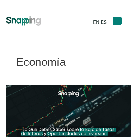
Ir
al
contenido
EN
ES
Economía
Lo
Que
Debes
Saber
sobre
la
Baja
de
Tasas
de