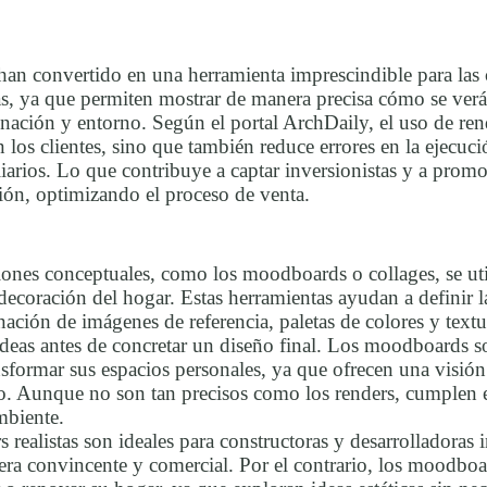
 han convertido en una herramienta imprescindible para las 
as, ya que permiten mostrar de manera precisa cómo se verán
ación y entorno. Según el portal ArchDaily, el uso de rend
los clientes, sino que también reduce errores en la ejecució
iarios. Lo que contribuye a captar inversionistas y a promo
ción, optimizando el proceso de venta.
ciones conceptuales, como los moodboards o collages, se ut
ecoración del hogar. Estas herramientas ayudan a definir la
ción de imágenes de referencia, paletas de colores y textu
ideas antes de concretar un diseño final. Los moodboards s
sformar sus espacios personales, ya que ofrecen una visión 
o. Aunque no son tan precisos como los renders, cumplen e
ambiente.
s realistas son ideales para constructoras y desarrolladoras 
era convincente y comercial. Por el contrario, los moodbo