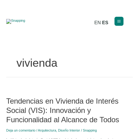
Ir
al
contenido
EN
ES
vivienda
Tendencias
en
Tendencias en Vivienda de Interés
Vivienda
de
Social (VIS): Innovación y
Interés
Social
Funcionalidad al Alcance de Todos
(VIS):
Innovación
Deja un comentario
/
Arquitectura
,
Diseño Interior
/
Snapping
y
Funcionalidad