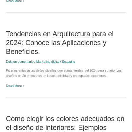
Read More »
Tendencias
en
Tendencias en Arquitectura para el
Arquitectura
para
2024: Conoce las Aplicaciones y
el
2024:
Beneficios.
Conoce
las
Deja un comentario
/
Marketing digital
/
Snapping
Aplicaciones
y
Para los entusiastas de los diseños con zonas verdes, ¡el 2024 será su año! Los
Beneficios.
diseños están enfocados en la sostenibilidad y en espacios exteriores.
Read More »
Cómo
elegir
Cómo elegir los colores adecuados en
los
colores
el diseño de interiores: Ejemplos
adecuados