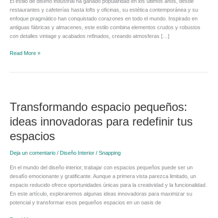
El estilo de diseño industrial ha ganado popularidad en los últimos años, desde
y
restaurantes y cafeterías hasta lofts y oficinas, su estética contemporánea y su
ejemplos
enfoque pragmático han conquistado corazones en todo el mundo. Inspirado en
para
antiguas fábricas y almacenes, este estilo combina elementos crudos y robustos
transformar
con detalles vintage y acabados refinados, creando atmosferas […]
tu
espacio
Read More »
Transformando
espacio
Transformando espacio pequeños:
pequeños:
ideas
ideas innovadoras para redefinir tus
innovadoras
para
espacios
redefinir
tus
Deja un comentario
/
Diseño Interior
/
Snapping
espacios
En el mundo del diseño interior, trabajar con espacios pequeños puede ser un
desafío emocionante y gratificante. Aunque a primera vista parezca limitado, un
espacio reducido ofrece oportunidades únicas para la creatividad y la funcionalidad.
En este artículo, exploraremos algunas ideas innovadoras para maximizar su
potencial y transformar esos pequeños espacios en un oasis de