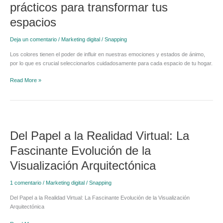
en
prácticos para transformar tus
el
espacios
diseño
de
interiores:
Deja un comentario
/
Marketing digital
/
Snapping
Ejemplos
Los colores tienen el poder de influir en nuestras emociones y estados de ánimo,
prácticos
por lo que es crucial seleccionarlos cuidadosamente para cada espacio de tu hogar.
para
transformar
Read More »
tus
espacios
Del
Papel
Del Papel a la Realidad Virtual: La
a
la
Fascinante Evolución de la
Realidad
Virtual:
Visualización Arquitectónica
La
Fascinante
1 comentario
/
Marketing digital
/
Snapping
Evolución
de
Del Papel a la Realidad Virtual: La Fascinante Evolución de la Visualización
la
Arquitectónica
Visualización
Arquitectónica