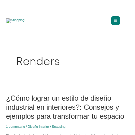
Ir
al
contenido
Renders
¿Cómo
lograr
¿Cómo lograr un estilo de diseño
un
estilo
industrial en interiores?: Consejos y
de
diseño
ejemplos para transformar tu espacio
industrial
en
1 comentario
/
Diseño Interior
/
Snapping
interiores?:
Consejos