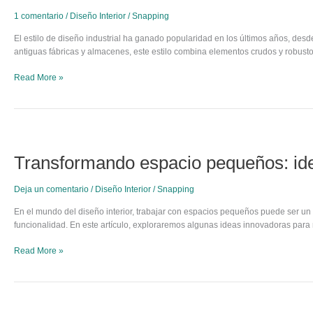
de
1 comentario
/
Diseño Interior
/
Snapping
diseño
industrial
El estilo de diseño industrial ha ganado popularidad en los últimos años, des
en
antiguas fábricas y almacenes, este estilo combina elementos crudos y robust
interiores?:
Consejos
Read More »
y
ejemplos
para
transformar
Transformando
tu
espacio
Transformando espacio pequeños: idea
espacio
pequeños:
ideas
innovadoras
Deja un comentario
/
Diseño Interior
/
Snapping
para
redefinir
En el mundo del diseño interior, trabajar con espacios pequeños puede ser un d
tus
funcionalidad. En este artículo, exploraremos algunas ideas innovadoras para
espacios
Read More »
Tendencias