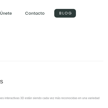
BLOG
Únete
Contacto
es
ones interactivas 3D están siendo cada vez más reconocidas en una variedad