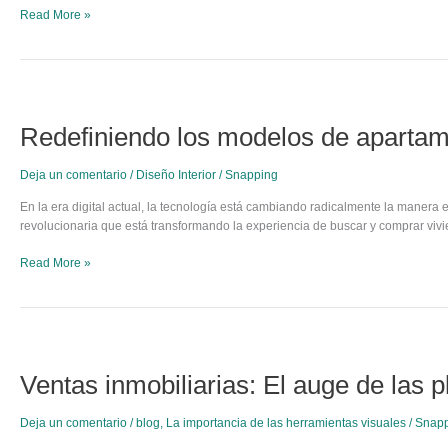
Read More »
Redefiniendo
los
Redefiniendo los modelos de apartame
modelos
de
apartamentos
Deja un comentario
/
Diseño Interior
/
Snapping
con
tours
En la era digital actual, la tecnología está cambiando radicalmente la maner
virtuales
revolucionaria que está transformando la experiencia de buscar y comprar viv
360°
Read More »
Ventas
inmobiliarias:
Ventas inmobiliarias: El auge de las 
El
auge
de
Deja un comentario
/
blog
,
La importancia de las herramientas visuales
/
Snap
las