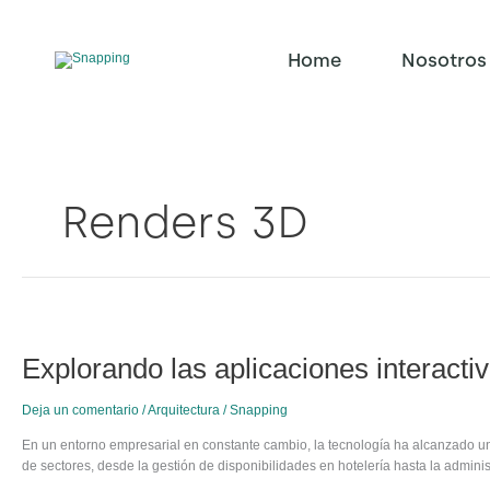
Ir
al
contenido
Home
Nosotros
Renders 3D
Explorando
las
Explorando las aplicaciones interactiv
aplicaciones
interactivas
3D
Deja un comentario
/
Arquitectura
/
Snapping
en
diferentes
En un entorno empresarial en constante cambio, la tecnología ha alcanzado un
sectores
de sectores, desde la gestión de disponibilidades en hotelería hasta la admini
industriales