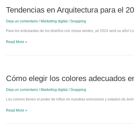
en
Tendencias en Arquitectura para el 20
Arquitectura
para
el
Deja un comentario
/
Marketing digital
/
Snapping
2024:
Conoce
Para los entusiastas de los diseños con zonas verdes, ¡el 2024 será su año! Lo
las
Aplicaciones
Read More »
y
Beneficios.
Cómo
elegir
Cómo elegir los colores adecuados en 
los
colores
adecuados
Deja un comentario
/
Marketing digital
/
Snapping
en
el
Los colores tienen el poder de influir en nuestras emociones y estados de áni
diseño
de
Read More »
interiores:
Ejemplos
prácticos
para
Del