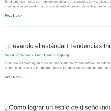
plataformas
En el dinámico mundo del mercado inmobiliario, la capacidad de visualizar una
3d
inmersivas están transformando radicalmente el proceso de ventas, ofreciend
inmersivas
Read More »
¡Elevando
el
¡Elevando el estándar! Tendencias In
estándar!
Tendencias
Innovadoras
Deja un comentario
/
Diseño Interior
/
Snapping
en
branding
El mundo del branding en el sector inmobiliario ha experimentado una notable 
inmobiliario
empresas del sector están recurriendo a estrategias innovadoras de branding p
Read More »
¿Cómo
lograr
¿Cómo lograr un estilo de diseño indu
un
estilo