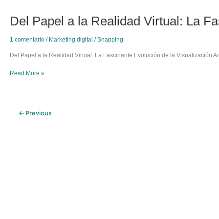
transformar
Papel
Del Papel a la Realidad Virtual: La F
tus
a
espacios
la
Realidad
1 comentario
/
Marketing digital
/
Snapping
Virtual:
La
Del Papel a la Realidad Virtual: La Fascinante Evolución de la Visualización A
Fascinante
Evolución
Read More »
de
la
Visualización
Arquitectónica
←
Previous