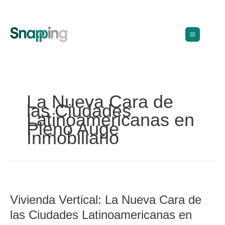
Ir
al
contenido
La Nueva Cara de
las Ciudades
Latinoamericanas en
Pleno Auge
Inmobiliario
Vivienda
Vertical:
Vivienda Vertical: La Nueva Cara de
La
Nueva
las Ciudades Latinoamericanas en
Cara
de