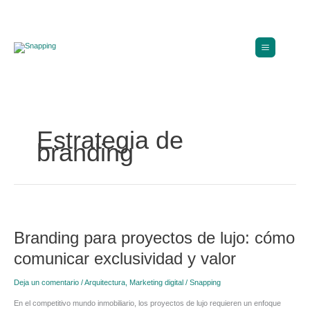
Ir
al
contenido
Estrategia de
branding
Branding
para
Branding para proyectos de lujo: cómo
proyectos
de
comunicar exclusividad y valor
lujo:
cómo
Deja un comentario
/
Arquitectura
,
Marketing digital
/
Snapping
comunicar
exclusividad
En el competitivo mundo inmobiliario, los proyectos de lujo requieren un enfoque
y