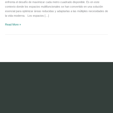
enfrenta el desafío de maximizar cada metro cuadrado disponible. Es en este
contexto donde los espacios multifuncionales se han convertido en una solución
esencial para optimizar áreas reducidas y adaptarlas a las múltiples necesidades de
la vida moderna. Los espacios […]
Read More »