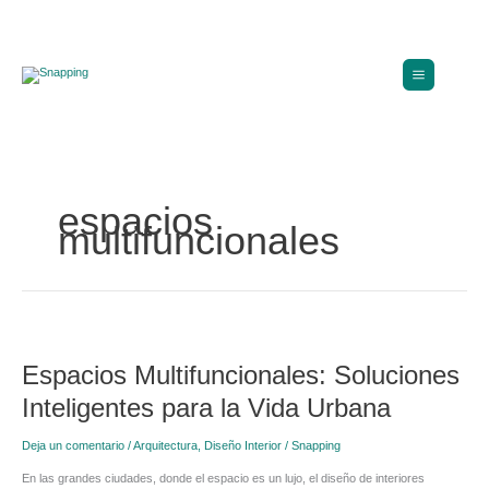
Ir
al
contenido
espacios
multifuncionales
Espacios
Multifuncionales:
Espacios Multifuncionales: Soluciones
Soluciones
Inteligentes
Inteligentes para la Vida Urbana
para
la
Deja un comentario
/
Arquitectura
,
Diseño Interior
/
Snapping
Vida
Urbana
En las grandes ciudades, donde el espacio es un lujo, el diseño de interiores