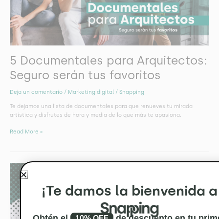
5 Documentales para Arquitectos:
Seguro serán tus favoritos
Deja un comentario
/
Marketing digital
/
Snapping
Te dejamos una lista de documentales para que renueves tu mirada
artística y disfrutes de hora y media de lo que más te apasiona.
Read More »
De
casas
a
¡Te damos la bienvenida a
hogares:
la
magia
Obtén el
de descuento en tu prim
10% OFF