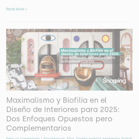
Read More »
Maximalismo
y
Biofilia
en
el
Diseño
de
Interiores
para
2025:
Dos
Enfoques
Maximalismo y Biofilia en el
Opuestos
pero
Diseño de Interiores para 2025:
Complementarios
Dos Enfoques Opuestos pero
Complementarios
Deja un comentario
/
Arquitectura
,
blog
,
Diseño Interior
,
Marketing digital