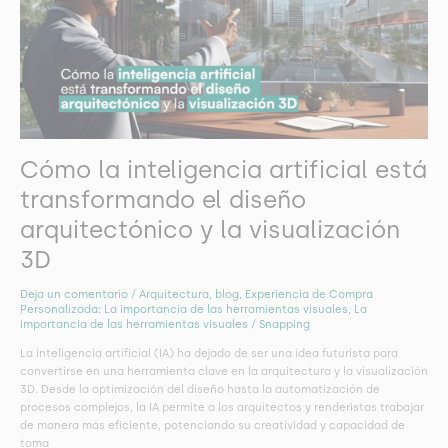
artificial
está
transformando
el
diseño
arquitectónico
y
la
visualización
Cómo la inteligencia artificial está
3D
transformando el diseño
arquitectónico y la visualización
3D
Deja un comentario
/
Arquitectura
,
blog
,
Experiencia de Compra
Personalizada: La importancia de las herramientas visuales
,
La
importancia de las herramientas visuales
/
Snapping
La inteligencia artificial (IA) ha dejado de ser una idea futurista para
convertirse en una herramienta clave en la arquitectura y la visualización
3D. Desde la optimización del diseño hasta la automatización de
procesos complejos, la IA permite a los arquitectos y renderistas trabajar
de manera más eficiente, potenciando su creatividad y capacidad de
toma