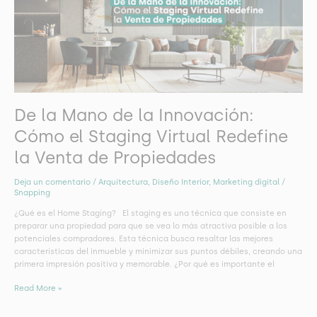
la
Innovación:
Cómo
el
Staging
Virtual
Redefine
la
De la Mano de la Innovación:
Venta
de
Cómo el Staging Virtual Redefine
Propiedades
la Venta de Propiedades
Deja un comentario
/
Arquitectura
,
Diseño Interior
,
Marketing digital
/
Snapping
¿Qué es el Home Staging? El staging es una técnica que consiste en
preparar una propiedad para que se vea lo más atractiva posible a los
potenciales compradores. Esta técnica busca resaltar las mejores
características del inmueble y minimizar sus puntos débiles, creando una
primera impresión positiva y memorable. ¿Por qué es importante el
Read More »