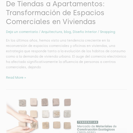
De Tiendas a Apartamentos:
Transformación de Espacios
Comerciales en Viviendas
Deja un comentario
/
Arquitectura
,
blog
,
Diseño Interior
/
Snapping
En los últimos años, hemos visto una tendencia creciente en la
reconversión de espacios comerciales y oficinas en viviendas, una
estrategia que responde tanto a la evolución de los hábitos de consumo
como a la demanda de vivienda urbana. El auge del comercio electrónico
ha afectado significativamente la afluencia de personas a centros
comerciales, dejando
Read More »
Tendencias
en
el
Mercado
de
Materiales
de