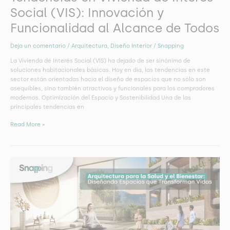
Todos
Social (VIS): Innovación y
Funcionalidad al Alcance de Todos
Deja un comentario
/
Arquitectura
,
Diseño Interior
/
Snapping
La Vivienda de Interés Social (VIS) ha dejado de ser sinónimo de
soluciones habitacionales básicas. Hoy en día, las tendencias en este
sector están orientadas hacia el diseño de espacios que no sólo son
asequibles, sino también atractivos y funcionales para los compradores
modernos. Optimización del Espacio y Sostenibilidad Una de las
principales tendencias en
Read More »
Arquitectura
para
la
Salud
y
el
Bienestar:
Diseñando