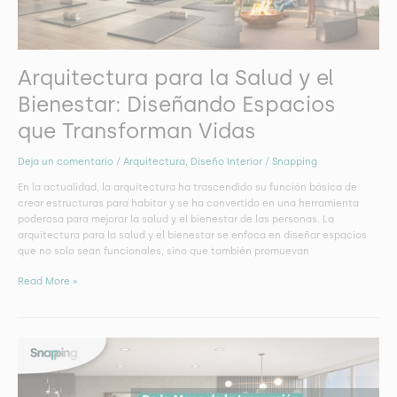
Espacios
que
Transforman
Vidas
Arquitectura para la Salud y el
Bienestar: Diseñando Espacios
que Transforman Vidas
Deja un comentario
/
Arquitectura
,
Diseño Interior
/
Snapping
En la actualidad, la arquitectura ha trascendido su función básica de
crear estructuras para habitar y se ha convertido en una herramienta
poderosa para mejorar la salud y el bienestar de las personas. La
arquitectura para la salud y el bienestar se enfoca en diseñar espacios
que no solo sean funcionales, sino que también promuevan
Read More »
De
la
Mano
de