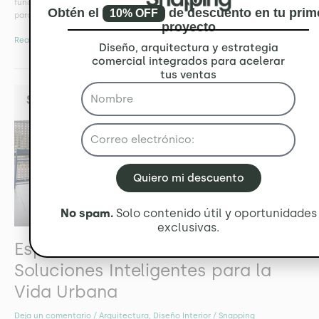
funcionalidad, los espacios de trabajo compartido ahora están diseñados
Obtén el
de descuento en tu prim
10% OFF
para fomentar la creatividad, la colaboración y el bienestar de sus
proyecto
Read More »
Diseño, arquitectura y estrategia
comercial integrados para acelerar
tus ventas
Espacios
Multifuncionales:
Soluciones
Inteligentes
para
la
Vida
Quiero mi descuento
Urbana
No spam.
Solo contenido útil y oportunidades
exclusivas.
Espacios Multifuncionales:
Soluciones Inteligentes para la
Vida Urbana
Deja un comentario
/
Arquitectura
,
Diseño Interior
/
Snapping