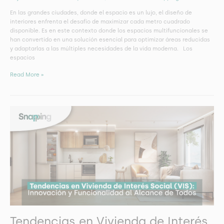
En las grandes ciudades, donde el espacio es un lujo, el diseño de
interiores enfrenta el desafío de maximizar cada metro cuadrado
disponible. Es en este contexto donde los espacios multifuncionales se
han convertido en una solución esencial para optimizar áreas reducidas
y adaptarlas a las múltiples necesidades de la vida moderna. Los
espacios
Read More »
Tendencias
en
Vivienda
de
Interés
Social
(VIS):
Innovación
y
Funcionalidad
al
Alcance
Tendencias en Vivienda de Interés
de