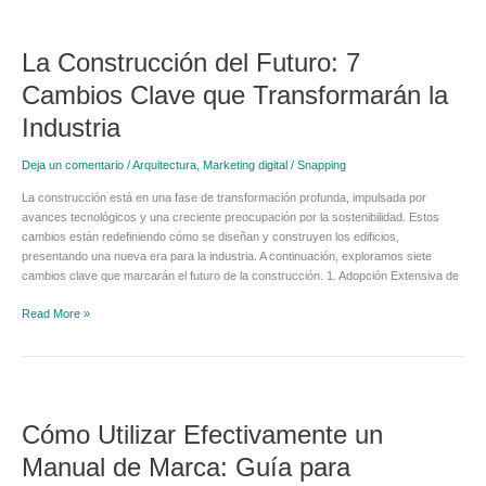
La
Construcción
La Construcción del Futuro: 7
del
Futuro:
Cambios Clave que Transformarán la
7
Cambios
Industria
Clave
que
Deja un comentario
/
Arquitectura
,
Marketing digital
/
Snapping
Transformarán
la
La construcción está en una fase de transformación profunda, impulsada por
Industria
avances tecnológicos y una creciente preocupación por la sostenibilidad. Estos
cambios están redefiniendo cómo se diseñan y construyen los edificios,
presentando una nueva era para la industria. A continuación, exploramos siete
cambios clave que marcarán el futuro de la construcción. 1. Adopción Extensiva de
Read More »
Cómo
Utilizar
Cómo Utilizar Efectivamente un
Efectivamente
un
Manual de Marca: Guía para
Manual