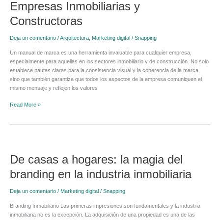
de
Empresas Inmobiliarias y
Marca:
Constructoras
Guía
para
Empresas
Deja un comentario
/
Arquitectura
,
Marketing digital
/
Snapping
Inmobiliarias
Un manual de marca es una herramienta invaluable para cualquier empresa,
y
especialmente para aquellas en los sectores inmobiliario y de construcción. No solo
Constructoras
establece pautas claras para la consistencia visual y la coherencia de la marca,
sino que también garantiza que todos los aspectos de la empresa comuniquen el
mismo mensaje y reflejen los valores
Read More »
De
casas
De casas a hogares: la magia del
a
hogares:
branding en la industria inmobiliaria
la
magia
Deja un comentario
/
Marketing digital
/
Snapping
del
branding
Branding Inmobiliario Las primeras impresiones son fundamentales y la industria
en
inmobiliaria no es la excepción. La adquisición de una propiedad es una de las
la