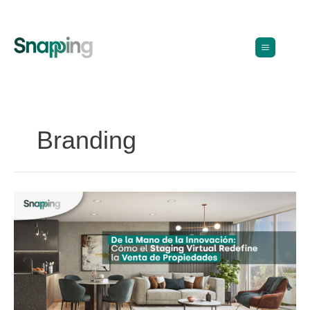
Ir
al
contenido
Branding
De
la
Mano
de
la
Innovación:
Cómo
el
Staging
Virtual