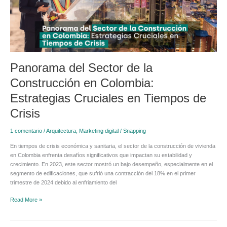
Construcción
en
Colombia:
Estrategias
Cruciales
en
Tiempos
Panorama del Sector de la
de
Crisis
Construcción en Colombia:
Estrategias Cruciales en Tiempos de
Crisis
1 comentario
/
Arquitectura
,
Marketing digital
/
Snapping
En tiempos de crisis económica y sanitaria, el sector de la construcción de vivienda
en Colombia enfrenta desafíos significativos que impactan su estabilidad y
crecimiento. En 2023, este sector mostró un bajo desempeño, especialmente en el
segmento de edificaciones, que sufrió una contracción del 18% en el primer
trimestre de 2024 debido al enfriamiento del
Read More »