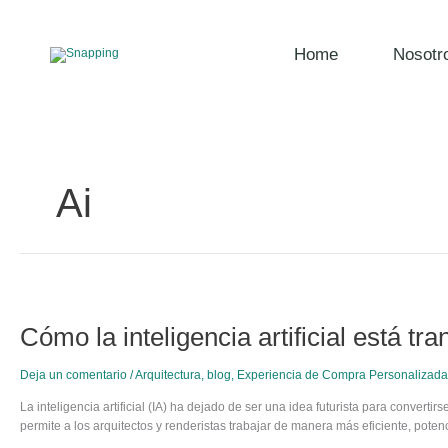
Ir
al
contenido
Home
Nosotr
Ai
Cómo
la
Cómo la inteligencia artificial está t
inteligencia
artificial
está
Deja un comentario
/
Arquitectura
,
blog
,
Experiencia de Compra Personalizada:
transformando
el
La inteligencia artificial (IA) ha dejado de ser una idea futurista para convert
diseño
permite a los arquitectos y renderistas trabajar de manera más eficiente, pote
arquitectónico