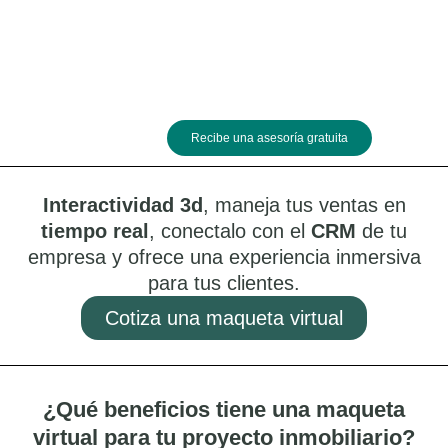
Ir
al
contenido
Acelera
las ventas de tu
proyecto con una
maqueta
virtual
Recibe una asesoría gratuita
Interactividad 3d
, maneja tus ventas en
tiempo real
, conectalo con el
CRM
de tu
empresa y ofrece una experiencia inmersiva
para tus clientes.
Cotiza una maqueta virtual
¿Qué beneficios tiene una maqueta
virtual para tu proyecto inmobiliario?